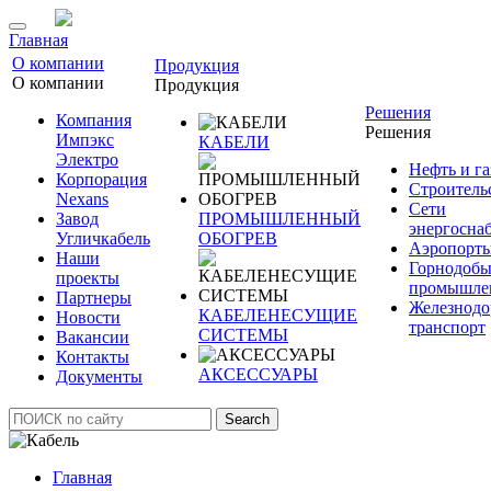
Главная
О компании
Продукция
О компании
Продукция
Решения
Компания
Решения
Импэкс
КАБЕЛИ
Электро
Нефть и га
Корпорация
Строитель
Nexans
Сети
Завод
ПРОМЫШЛЕННЫЙ
энергосна
Угличкабель
ОБОГРЕВ
Аэропорт
Наши
Горнодоб
проекты
промышле
Партнеры
Железнод
КАБЕЛЕНЕСУЩИЕ
Новости
транспорт
СИСТЕМЫ
Вакансии
Контакты
АКСЕССУАРЫ
Документы
Search
Главная