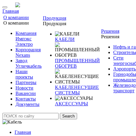
Главная
О компании
Продукция
О компании
Продукция
Решения
Компания
Решения
Импэкс
КАБЕЛИ
Электро
Нефть и га
Корпорация
Строитель
Nexans
Сети
Завод
ПРОМЫШЛЕННЫЙ
энергосна
Угличкабель
ОБОГРЕВ
Аэропорт
Наши
Горнодоб
проекты
промышле
Партнеры
Железнод
КАБЕЛЕНЕСУЩИЕ
Новости
транспорт
СИСТЕМЫ
Вакансии
Контакты
АКСЕССУАРЫ
Документы
Search
Главная