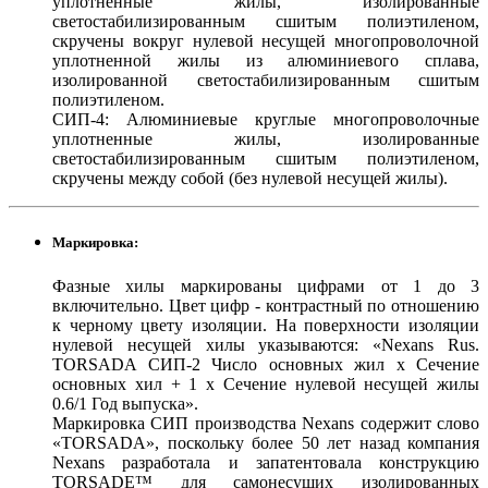
уплотненные жилы, изолированные
светостабилизированным сшитым полиэтиленом,
скручены вокруг нулевой несущей многопроволочной
уплотненной жилы из алюминиевого сплава,
изолированной светостабилизированным сшитым
полиэтиленом.
СИП-4: Алюминиевые круглые многопроволочные
уплотненные жилы, изолированные
светостабилизированным сшитым полиэтиленом,
скручены между собой (без нулевой несущей жилы).
Маркировка:
Фазные хилы маркированы цифрами от 1 до 3
включительно. Цвет цифр - контрастный по отношению
к черному цвету изоляции. На поверхности изоляции
нулевой несущей хилы указываются: «Nexans Rus.
TORSADA СИП-2 Число основных жил х Сечение
основных хил + 1 х Сечение нулевой несущей жилы
0.6/1 Год выпуска».
Маркировка СИП производства Nexans содержит слово
«TORSADA», поскольку более 50 лет назад компания
Nexans разработала и запатентовала конструкцию
TORSADE™ для самонесущих изолированных