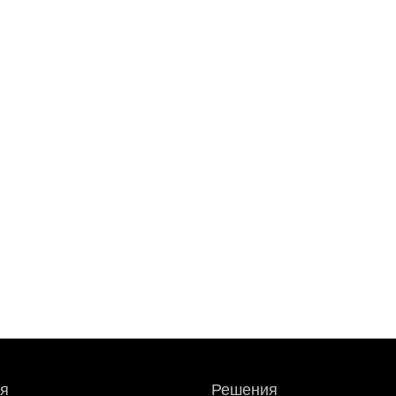
я
Решения