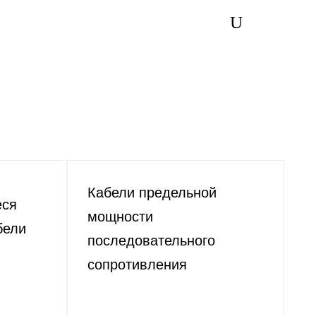
Кабели предельной
еся
мощности
бели
последовательного
сопротивления