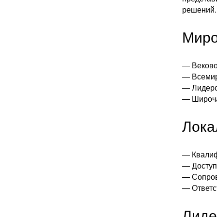
решений.
Миро
— Веково
— Всемир
— Лидерс
— Широча
Лока
— Квали
— Доступ
— Сопров
— Ответс
Лиде