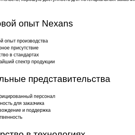
вой опыт Nexans
й опыт производства
ное присутствие
тво в стандартах
йший спектр продукции
льные представительства
фицированный персонал
ность для заказчика
ождение и поддержка
твенность
рство в технологиях