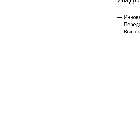
— Иннов
— Передо
— Высоча