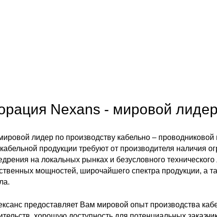
орация Nexans - мировой лидер
 мировой лидер по производству кабельно – проводниковой
 кабельной продукции требуют от производителя наличия о
едрения на локальных рынках и безусловного технического 
ственных мощностей, широчайшего спектра продукции, а т
ла.
ексанс предоставляет Вам мировой опыт производства каб
ительств, хорошую доступность для потенциальных заказчи