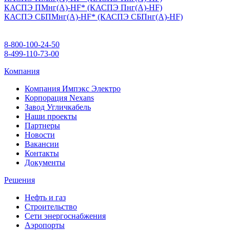
КАСПЭ ПМнг(А)-HF* (КАСПЭ Пнг(А)-HF)
КАСПЭ СБПМнг(А)-HF* (КАСПЭ СБПнг(А)-HF)
8-800-100-24-50
8-499-110-73-00
Компания
Компания Импэкс Электро
Корпорация Nexans
Завод Угличкабель
Наши проекты
Партнеры
Новости
Вакансии
Контакты
Документы
Решения
Нефть и газ
Строительство
Сети энергоснабжения
Аэропорты