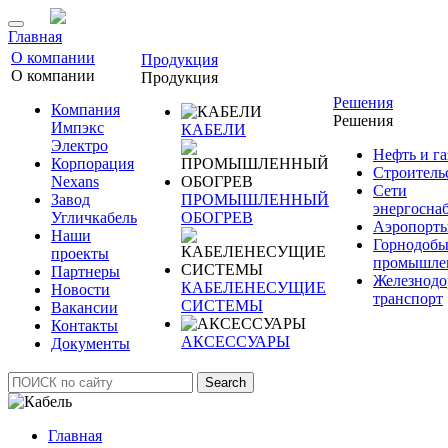
Главная
О компании
Продукция
О компании
Продукция
Решения
Компания
Решения
Импэкс
КАБЕЛИ
Электро
Нефть и га
Корпорация
Строитель
Nexans
Сети
Завод
ПРОМЫШЛЕННЫЙ
энергосна
Угличкабель
ОБОГРЕВ
Аэропорт
Наши
Горнодоб
проекты
промышле
Партнеры
Железнод
КАБЕЛЕНЕСУЩИЕ
Новости
транспорт
СИСТЕМЫ
Вакансии
Контакты
АКСЕССУАРЫ
Документы
Search
Главная