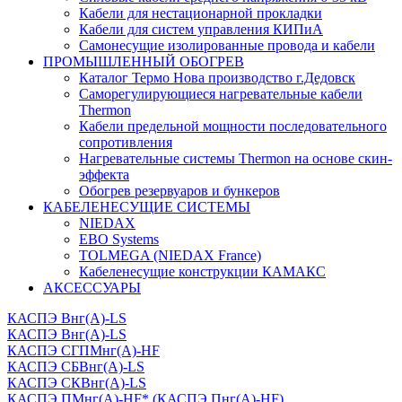
Кабели для нестационарной прокладки
Кабели для систем управления КИПиА
Самонесущие изолированные провода и кабели
ПРОМЫШЛЕННЫЙ ОБОГРЕВ
Каталог Термо Нова производство г.Дедовск
Саморегулирующиеся нагревательные кабели
Thermon
Кабели предельной мощности последовательного
сопротивления
Нагревательные системы Thermon на основе скин-
эффекта
Обогрев резервуаров и бункеров
КАБЕЛЕНЕСУЩИЕ СИСТЕМЫ
NIEDAX
EBO Systems
TOLMEGA (NIEDAX France)
Кабеленесущие конструкции КАМАКС
АКСЕССУАРЫ
КАСПЭ Внг(А)-LS
КАСПЭ Внг(А)-LS
КАСПЭ СГПМнг(А)-HF
КАСПЭ СБВнг(А)-LS
КАСПЭ СКВнг(А)-LS
КАСПЭ ПМнг(А)-HF* (КАСПЭ Пнг(А)-HF)