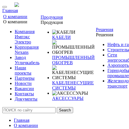
Главная
О компании
Продукция
О компании
Продукция
Решения
Компания
Решения
Импэкс
КАБЕЛИ
Электро
Нефть и га
Корпорация
Строитель
Nexans
Сети
Завод
ПРОМЫШЛЕННЫЙ
энергосна
Угличкабель
ОБОГРЕВ
Аэропорт
Наши
Горнодоб
проекты
промышле
Партнеры
Железнод
КАБЕЛЕНЕСУЩИЕ
Новости
транспорт
СИСТЕМЫ
Вакансии
Контакты
АКСЕССУАРЫ
Документы
Search
Главная
О компании