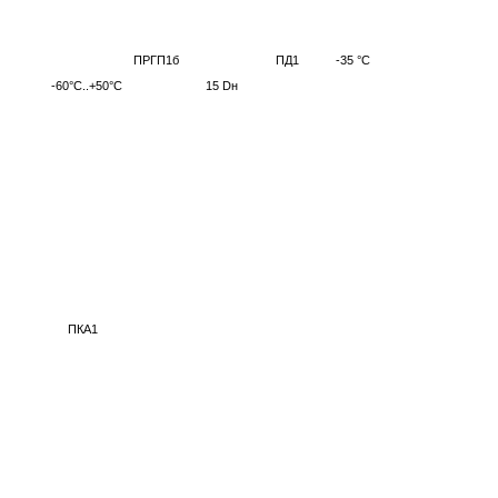
ПРГП1б
ПД1
-35 °С
-60°С..+50°С
15 Dн
ПКА1