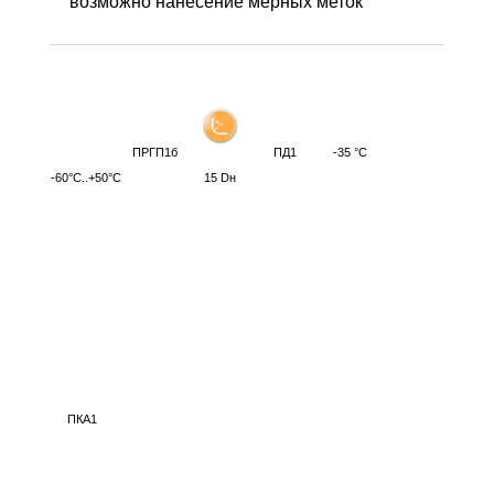
возможно нанесение мерных меток
ПРГП1б
ПД1
-35 °С
-60°С..+50°С
15 Dн
ПКА1