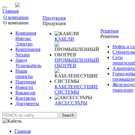
Главная
О компании
Продукция
О компании
Продукция
Решения
Компания
Решения
Импэкс
КАБЕЛИ
Электро
Нефть и га
Корпорация
Строитель
Nexans
Сети
Завод
ПРОМЫШЛЕННЫЙ
энергосна
Угличкабель
ОБОГРЕВ
Аэропорт
Наши
Горнодоб
проекты
промышле
Партнеры
Железнод
КАБЕЛЕНЕСУЩИЕ
Новости
транспорт
СИСТЕМЫ
Вакансии
Контакты
АКСЕССУАРЫ
Документы
Search
Главная