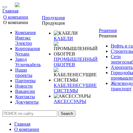
Главная
О компании
Продукция
О компании
Продукция
Решения
Компания
Решения
Импэкс
КАБЕЛИ
Электро
Нефть и га
Корпорация
Строитель
Nexans
Сети
Завод
ПРОМЫШЛЕННЫЙ
энергосна
Угличкабель
ОБОГРЕВ
Аэропорт
Наши
Горнодоб
проекты
промышле
Партнеры
Железнод
КАБЕЛЕНЕСУЩИЕ
Новости
транспорт
СИСТЕМЫ
Вакансии
Контакты
АКСЕССУАРЫ
Документы
Search
Главная
О компании