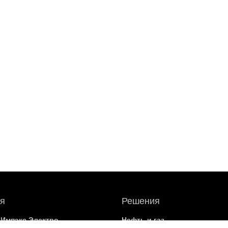
я
Решения
 Импэкс Электро
Нефть и газ