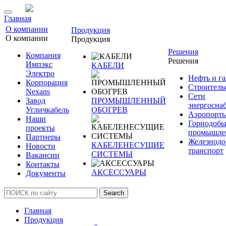
Главная
О компании
Продукция
О компании
Продукция
Решения
Компания
Решения
Импэкс
КАБЕЛИ
Электро
Нефть и га
Корпорация
Строитель
Nexans
Сети
Завод
ПРОМЫШЛЕННЫЙ
энергосна
Угличкабель
ОБОГРЕВ
Аэропорт
Наши
Горнодоб
проекты
промышле
Партнеры
Железнод
КАБЕЛЕНЕСУЩИЕ
Новости
транспорт
СИСТЕМЫ
Вакансии
Контакты
АКСЕССУАРЫ
Документы
Search
Главная
Продукция