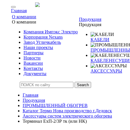
Главная
О компании
Продукция
О компании
Продукция
Компания Импэкс Электро
Корпорация Nexans
КАБЕЛИ
Завод Угличкабель
Наши проекты
ПРОМЫШЛЕННЫЙ
Партнеры
Новости
КАБЕЛЕНЕСУЩИ
Вакансии
Контакты
АКСЕССУАРЫ
Документы
Search
Главная
Продукция
ПРОМЫШЛЕННЫЙ ОБОГРЕВ
Каталог Термо Нова производство г.Дедовск
Аксессуары систем электрического обогрева
Терминал ЕхП-2/3Р тк (или НК)