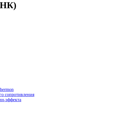
 НК)
Thermon
го сопротивления
ин-эффекта