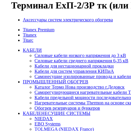
Терминал ЕхП-2/3Р тк (или
Аксессуары систем электрического обогрева
Titanex Premium
Titanex
Titarc
КАБЕЛИ
Силовые кабели низкого напряжения до 3 кВ
Силовые кабели среднего напряжения 6-35 кВ
Кабели для нестационарной прокладки
Кабели для систем управления КИПиА
Самонесущие изолированные провода и кабели
ПРОМЫШЛЕННЫЙ ОБОГРЕВ
Каталог Термо Нова производство г.Дедовск
Саморегулирующиеся нагревательные кабели 
Кабели предельной мощности последовательно
Нагревательные системы Thermon на основе ск
Обогрев резервуаров и бункеров
КАБЕЛЕНЕСУЩИЕ СИСТЕМЫ
NIEDAX
EBO Systems
TOLMEGA (NIEDAX France)