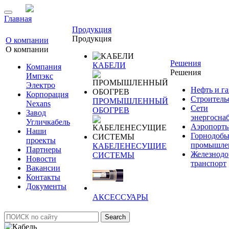
Главная
Продукция
Продукция
О компании
О компании
Решения
КАБЕЛИ
Компания
Решения
Импэкс
Электро
Нефть и га
Корпорация
Строитель
ПРОМЫШЛЕННЫЙ
Nexans
Сети
ОБОГРЕВ
Завод
энергосна
Угличкабель
Аэропорт
Наши
Горнодоб
проекты
промышле
КАБЕЛЕНЕСУЩИЕ
Партнеры
Железнод
СИСТЕМЫ
Новости
транспорт
Вакансии
Контакты
Документы
АКСЕССУАРЫ
Search