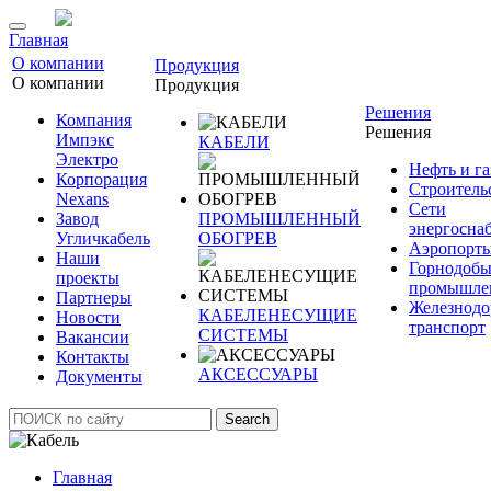
Главная
О компании
Продукция
О компании
Продукция
Решения
Компания
Решения
Импэкс
КАБЕЛИ
Электро
Нефть и га
Корпорация
Строитель
Nexans
Сети
Завод
ПРОМЫШЛЕННЫЙ
энергосна
Угличкабель
ОБОГРЕВ
Аэропорт
Наши
Горнодоб
проекты
промышле
Партнеры
Железнод
КАБЕЛЕНЕСУЩИЕ
Новости
транспорт
СИСТЕМЫ
Вакансии
Контакты
АКСЕССУАРЫ
Документы
Search
Главная