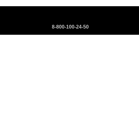
8-800-100-24-50
8-499-110-73-00
Компания
Компания Импэкс Электро
Корпорация Nexans
Завод Угличкабель
Наши проекты
Партнеры
Новости