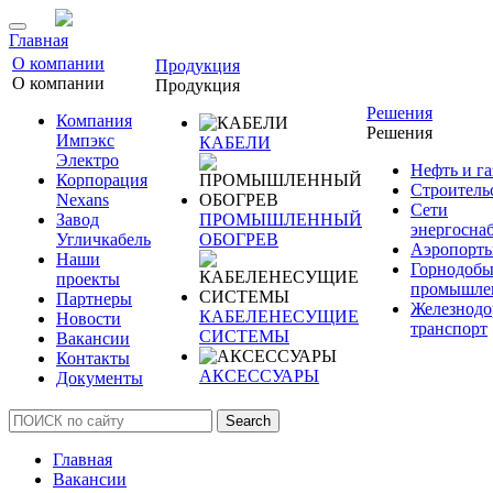
Главная
О компании
Продукция
О компании
Продукция
Решения
Компания
Решения
Импэкс
КАБЕЛИ
Электро
Нефть и га
Корпорация
Строитель
Nexans
Сети
Завод
ПРОМЫШЛЕННЫЙ
энергосна
Угличкабель
ОБОГРЕВ
Аэропорт
Наши
Горнодоб
проекты
промышле
Партнеры
Железнод
КАБЕЛЕНЕСУЩИЕ
Новости
транспорт
СИСТЕМЫ
Вакансии
Контакты
АКСЕССУАРЫ
Документы
Search
Главная
Вакансии