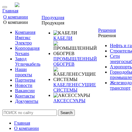
Главная
О компании
Продукция
О компании
Продукция
Решения
Компания
Решения
Импэкс
КАБЕЛИ
Электро
Нефть и га
Корпорация
Строитель
Nexans
Сети
Завод
ПРОМЫШЛЕННЫЙ
энергосна
Угличкабель
ОБОГРЕВ
Аэропорт
Наши
Горнодоб
проекты
промышле
Партнеры
Железнод
КАБЕЛЕНЕСУЩИЕ
Новости
транспорт
СИСТЕМЫ
Вакансии
Контакты
АКСЕССУАРЫ
Документы
Search
Главная
О компании