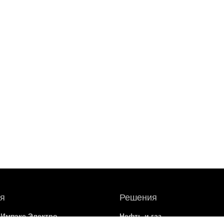
я
Решения
 Импэкс Электро
Нефть и газ