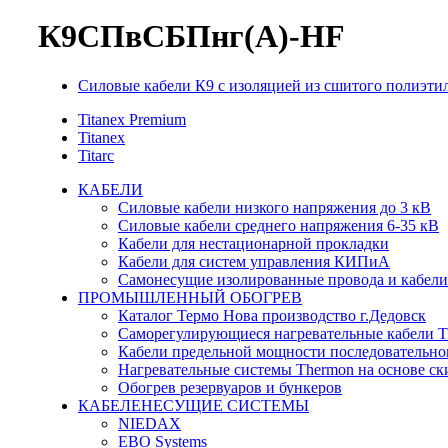
К9СПвСБПнг(А)-HF
Силовые кабели К9 с изоляцией из сшитого полиэти
Titanex Premium
Titanex
Titarc
КАБЕЛИ
Силовые кабели низкого напряжения до 3 кВ
Силовые кабели среднего напряжения 6-35 кВ
Кабели для нестационарной прокладки
Кабели для систем управления КИПиА
Самонесущие изолированные провода и кабели
ПРОМЫШЛЕННЫЙ ОБОГРЕВ
Каталог Термо Нова производство г.Дедовск
Саморегулирующиеся нагревательные кабели 
Кабели предельной мощности последовательно
Нагревательные системы Thermon на основе ск
Обогрев резервуаров и бункеров
КАБЕЛЕНЕСУЩИЕ СИСТЕМЫ
NIEDAX
EBO Systems