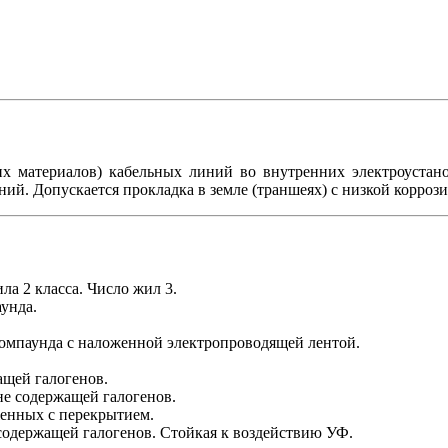
х материалов) кабельных линий во внутренних электроустано
ний. Допускается прокладка в земле (траншеях) с низкой корроз
а 2 класса. Число жил 3.
унда.
компаунда с наложенной электропроводящей лентой.
ащей галогенов.
не содержащей галогенов.
женных с перекрытием.
содержащей галогенов. Стойкая к воздействию УФ.