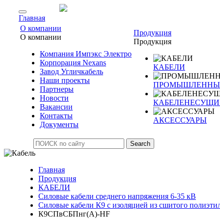
Главная
О компании
Продукция
О компании
Продукция
Компания Импэкс Электро
Корпорация Nexans
КАБЕЛИ
Завод Угличкабель
Наши проекты
ПРОМЫШЛЕННЫЙ
Партнеры
Новости
КАБЕЛЕНЕСУЩИ
Вакансии
Контакты
АКСЕССУАРЫ
Документы
Search
Главная
Продукция
КАБЕЛИ
Силовые кабели среднего напряжения 6-35 кВ
Силовые кабели К9 с изоляцией из сшитого полиэти
К9СПвСБПнг(А)-HF