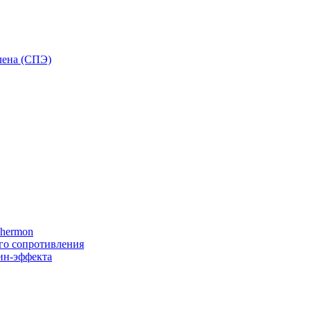
лена (СПЭ)
Thermon
го сопротивления
ин-эффекта